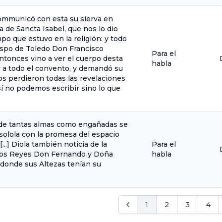
communicó con esta su sierva en
a de Sancta Isabel, que nos lo dio
po que estuvo en la religión: y todo
bispo de Toledo Don Francisco
Para el
entonces vino a ver el cuerpo desta
habla
 a todo el convento, y demandó su
 nos perdieron todas las revelaciones
í no podemos escribir sino lo que
 de tantas almas como engañadas se
solola con la promesa del espacio
..] Diola también noticia de la
Para el
ólicos Reyes Don Fernando y Doña
habla
 donde sus Altezas tenían su
1
2
3
4