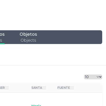
os
Objetos
s
Objects
SER
SANTA
FUENTE