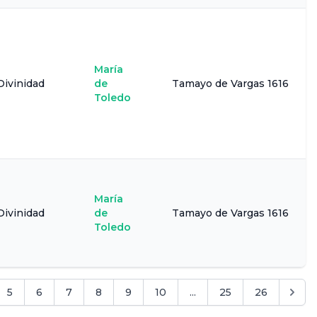
María
Divinidad
de
Tamayo de Vargas 1616
Toledo
María
Divinidad
de
Tamayo de Vargas 1616
Toledo
5
6
7
8
9
10
...
25
26