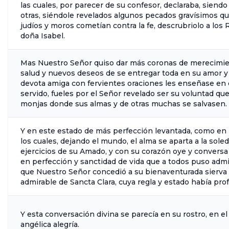
las cuales, por parecer de su confesor, declaraba, siendo
otras, siéndole revelados algunos pecados gravísimos q
judíos y moros cometían contra la fe, descrubriolo a los
doña Isabel.
Mas Nuestro Señor quiso dar más coronas de merecimient
salud y nuevos deseos de se entregar toda en su amor y s
devota amiga con fervientes oraciones les enseñase en q
servido, fueles por el Señor revelado ser su voluntad qu
monjas donde sus almas y de otras muchas se salvasen.
Y en este estado de más perfección levantada, como en 
los cuales, dejando el mundo, el alma se aparta a la sole
ejercicios de su Amado, y con su corazón oye y conversa 
en perfección y sanctidad de vida que a todos puso adm
que Nuestro Señor concedió a su bienaventurada sierva 
admirable de Sancta Clara, cuya regla y estado había pro
Y esta conversación divina se parecía en su rostro, en el
angélica alegría.