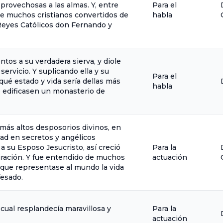
 provechosas a las almas. Y, entre
Para el
ue muchos cristianos convertidos de
habla
 Reyes Católicos don Fernando y
os a su verdadera sierva, y diole
ervicio. Y suplicando ella y su
Para el
ué estado y vida sería dellas más
habla
e edificasen un monasterio de
más altos desposorios divinos, en
dad en secretos y angélicos
a su Esposo Jesucristo, así creció
Para la
iración. Y fue entendido de muchos
actuación
que representase al mundo la vida
fesado.
 cual resplandecía maravillosa y
Para la
actuación